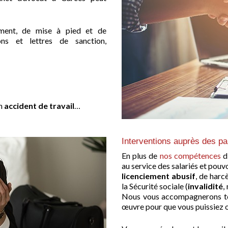
ement, de mise à pied et de
ns et lettres de sanction,
un
accident de travail
…
Interventions auprès des par
En plus de
nos compétences
d
au service des salariés et pou
licenciement abusif
, de harc
la Sécurité sociale (
invalidité
,
Nous vous accompagnerons tou
œuvre pour que vous puissiez o