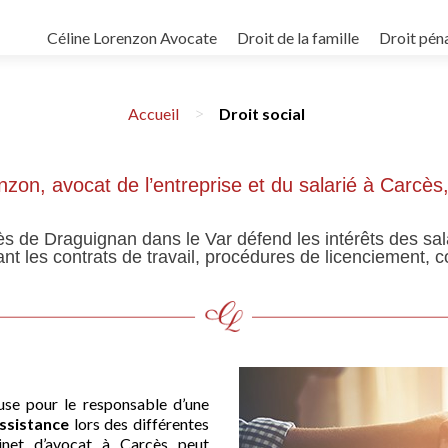
Skip
to
Céline Lorenzon Avocate
Droit de la famille
Droit pén
content
>
Accueil
Droit social
zon, avocat de l’entreprise et du salarié à Carcès
près de Draguignan dans le Var défend les intérêts des 
ant les contrats de travail, procédures de licenciement, 
use pour le responsable d’une
ssistance
lors des différentes
binet d’avocat à Carcès peut