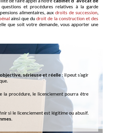
lité de faire appel à notre
cabinet d’ avocat de
questions et procédures relatives à la garde
 pensions alimentaires, aux
droits de succession
,
pénal
ainsi que du
droit de la construction et des
elle que soit votre demande, vous apporter une
objective, sérieuse et réelle
: il peut s’agir
ique.
e la procédure, le licenciement pourra être
r si le licenciement est légitime ou abusif.
ommes
.